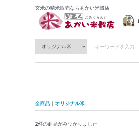
玄米の精米販売ならあかい米穀店
全商品
オリジナル米
2
件
の商品がみつかりました。