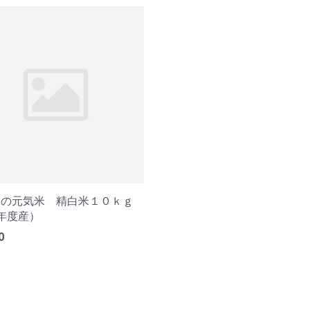
いの元気米 精白米１０ｋｇ
年度産）
0